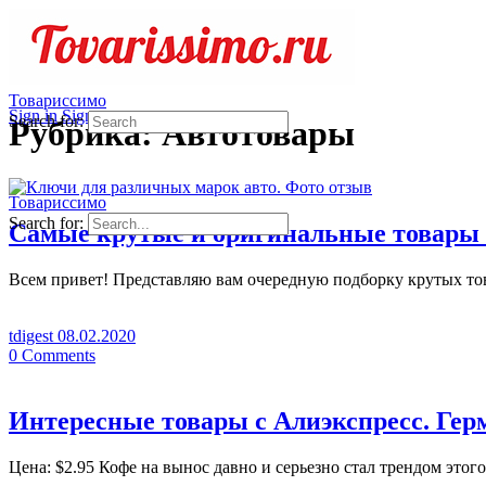
Товариссимо
Sign in
Sign up
Search for:
Рубрика:
Автотовары
Товариссимо
Search for:
Самые крутые и оригинальные товары 
Всем привет! Представляю вам очередную подборку крутых тов
tdigest
08.02.2020
0
Comments
Интересные товары с Алиэкспресс. Гер
Цена: $2.95 Кофе на вынос давно и серьезно стал трендом это