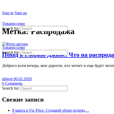
Sign in
Sign up
Товариссимо
Search for:
Метка:
Распродажа
Товариссимо
Search for:
Поход в Глорию Джинс. Что на распрода
Доброго всем вечера, мои дорогие, кто читает и еще будет чита
tdigest
06.02.2020
0
Comments
Search for:
Свежие записи
8 марта в Fix Price. Cедьмой обзор подряд…