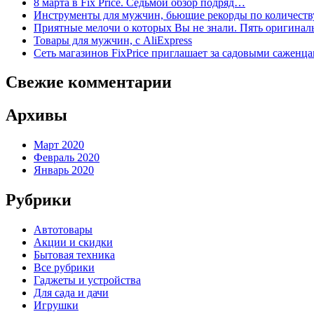
8 марта в Fix Price. Cедьмой обзор подряд…
Инструменты для мужчин, бьющие рекорды по количеств
Приятные мелочи о которых Вы не знали. Пять оригинал
Товары для мужчин, с AliExpress
Сеть магазинов FixPrice приглашает за садовыми саженц
Свежие комментарии
Архивы
Март 2020
Февраль 2020
Январь 2020
Рубрики
Автотовары
Акции и скидки
Бытовая техника
Все рубрики
Гаджеты и устройства
Для сада и дачи
Игрушки