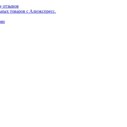
у отзывов
ьных товаров с Алиэкспресс.
ами