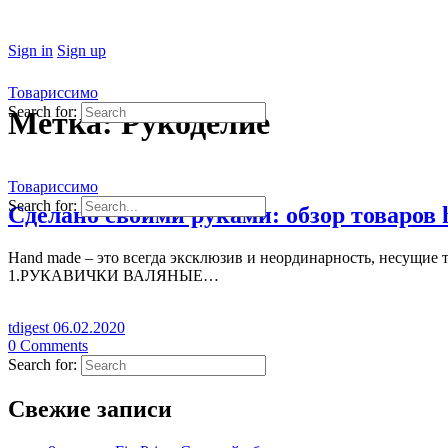
Sign in
Sign up
Товариссимо
Search for:
Метка:
Рукоделие
Товариссимо
Search for:
Сделано своими руками: обзор товаров 
Hand made – это всегда эксклюзив и неординарность, несущие
1.РУКАВИЧКИ ВАЛЯНЫЕ…
tdigest
06.02.2020
0
Comments
Search for:
Свежие записи