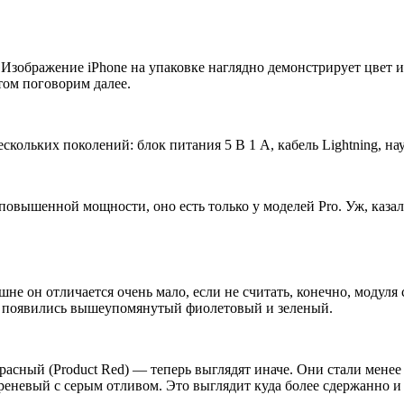
 Изображение iPhone на упаковке наглядно демонстрирует цвет и
этом поговорим далее.
скольких поколений: блок питания 5 В 1 А, кабель Lightning, на
овышенной мощности, оно есть только у моделей Pro. Уж, казало
шне он отличается очень мало, если не считать, конечно, модуля 
го появились вышеупомянутый фиолетовый и зеленый.
расный (Product Red) — теперь выглядят иначе. Они стали мене
реневый с серым отливом. Это выглядит куда более сдержанно и