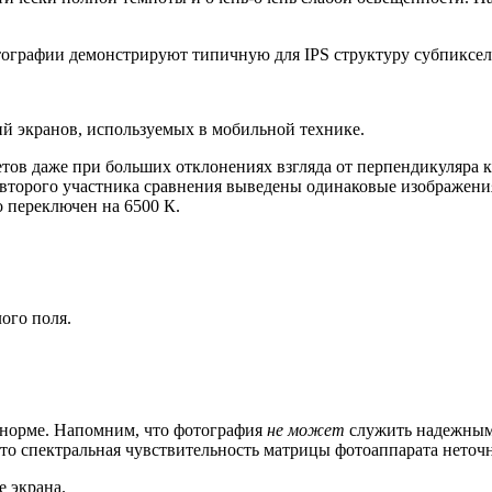
тографии демонстрируют типичную для IPS структуру субпиксел
й экранов, используемых в мобильной технике.
етов даже при больших отклонениях взгляда от перпендикуляра к
 второго участника сравнения выведены одинаковые изображения
о переключен на 6500 К.
ого поля.
в норме. Напомним, что фотография
не может
служить надежным 
то спектральная чувствительность матрицы фотоаппарата неточно
е экрана.