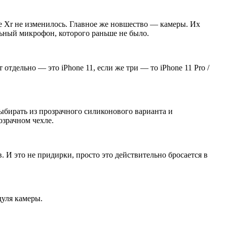
ne Xr не изменилось. Главное же новшество — камеры. Их
льный микрофон, которого раньше не было.
тдельно — это iPhone 11, если же три — то iPhone 11 Pro /
 выбирать из прозрачного силиконового варианта и
озрачном чехле.
в. И это не придирки, просто это действительно бросается в
дуля камеры.