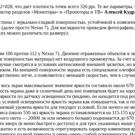
2×828, что дает плотность точек всего 326 ppi. Те же параметры
едактор разделов «Мониторы» и «Проекторы и ТВ»
Алексей Кудр
стины с зеркально-гладкой поверхностью, устойчивой к появле
3) (далее просто Nexus 7). Для наглядности приведем фотографию
 их можно различать по размеру):
м 106 против 112 у Nexus 7). Двоение отраженных объектов в экр
 поверхностью матрицы) нет воздушного промежутка. За счет ме
ше смотрятся в условиях интенсивной внешней засветки, но во
целиком. На внешней поверхности экрана есть специальное олео
щественно легче, а появляются с меньшей скоростью, чем в случа
весь экран максимальное значение яркости составило около 670 
ость экрана даже в солнечный день вне помещения будет на хор
яркости по датчику освещенности (видимо, он находится под ре
словий освещенности яркость экрана как повышается, так и по
аемый уровень яркости для текущих условий. Если ничего не мен
са (около 550 лк) яркость экрана устанавливается на 115-155 кд
го света — 20000 лк или немного больше) поднимается до 670 кд
и вверх (в меню быстрого доступа) и для трех указанных выше у
кватно и есть возможность отрегулировать характер изменения я
тически полной темноты и очень-очень слабой освещенности. Н