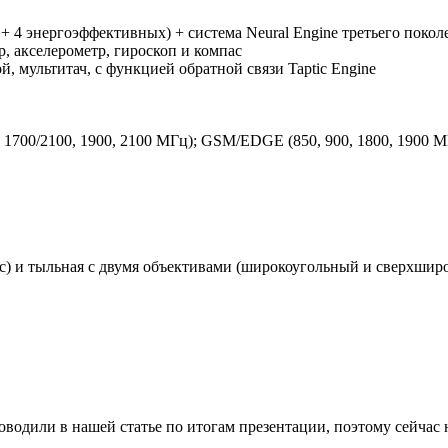
 + 4 энергоэффективных) + система Neural Engine третьего покол
 акселерометр, гироскоп и компас
й, мультитач, с функцией обратной связи Taptic Engine
2100, 1900, 2100 МГц); GSM/EDGE (850, 900, 1800, 1900 МГц), LTE 
к/с) и тыльная с двумя объективами (широкоугольный и сверхшир
одили в нашей статье по итогам презентации, поэтому сейчас н