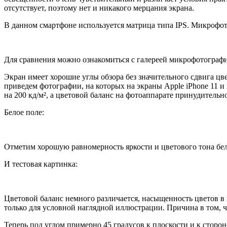
отсутствует, поэтому нет и никакого мерцания экрана.
В данном смартфоне используется матрица типа IPS. Микрофо
Для сравнения можно ознакомиться с галереей микрофотографи
Экран имеет хорошие углы обзора без значительного сдвига цв
приведем фотографии, на которых на экраны Apple iPhone 11 и
на 200 кд/м², а цветовой баланс на фотоаппарате принудительн
Белое поле:
Отметим хорошую равномерность яркости и цветового тона бел
И тестовая картинка:
Цветовой баланс немного различается, насыщенность цветов 
только для условной наглядной иллюстрации. Причина в том, ч
Теперь под углом примерно 45 градусов к плоскости и к сторон