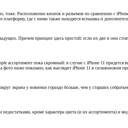
но, тоже. Расположение кнопок и разъемов по сравнению с iPho
ю платформу, где с ними также находятся вспышка и дополните
дущих. Причем принцип здесь простой: если их две и они стоят о
Apple ассортимент пока скромный: в случае с iPhone 11 придется
а фото ниже показано, как выглядит iPhone 11 в силиконовом пр
 вокруг экрана у новинки гораздо больше, чем у старших собратье
и недостатками, кроме характера цвета (и их ассортимента) и мо