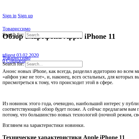
Sign in
Sign up
Товариссимо
Search for:
Обзор смартфона Apple iPhone 11
tdigest
03.02.2020
Товариссимо
0
Comments
Search for:
Анонс новых iPhone, как всегда, разделил аудиторию во всем м
«айфон уже не тот», и, наконец, всех остальных, для которых
присмотреться к тому, что происходит этой в сфере.
Из новинок этого года, очевидно, наибольший интерес у публи
соответствующий обзор будет позже. А сейчас предлагаем вам п
потому, что большинство новых технологий (ночной режим, св
Взглянем на характеристики новинки.
Технические характеристики Apple iPhone 11