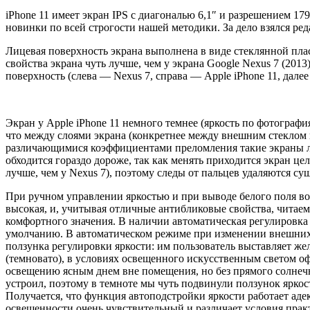
iPhone 11 имеет экран IPS с диагональю 6,1″ и разрешением 179
новинки по всей строгости нашей методики. За дело взялся р
Лицевая поверхность экрана выполнена в виде стеклянной пла
свойства экрана чуть лучше, чем у экрана Google Nexus 7 (201
поверхность (слева — Nexus 7, справа — Apple iPhone 11, далее
Экран у Apple iPhone 11 немного темнее (яркость по фотография
что между слоями экрана (конкретнее между внешним стеклом и
различающимися коэффициентами преломления такие экраны луч
обходится гораздо дороже, так как менять приходится экран 
лучше, чем у Nexus 7), поэтому следы от пальцев удаляются су
При ручном управлении яркостью и при выводе белого поля во 
высокая, и, учитывая отличные антибликовые свойства, читаем
комфортного значения. В наличии автоматическая регулировка 
умолчанию. В автоматическом режиме при изменении внешних у
ползунка регулировки яркости: им пользователь выставляет жел
(темновато), в условиях освещенного искусственным светом офи
освещению ясным днем вне помещения, но без прямого солнечно
устроил, поэтому в темноте мы чуть подвинули ползунок яркост
Получается, что функция автоподстройки яркости работает аде
освещенности очень чувствительный и различает условия прак