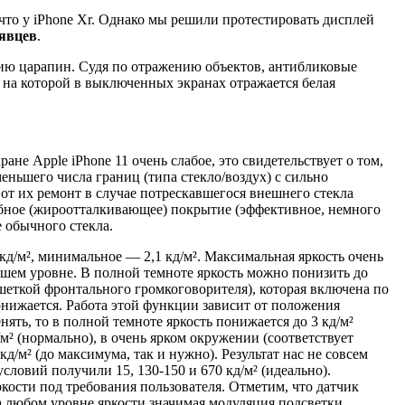
, что у iPhone Xr. Однако мы решили протестировать дисплей
явцев
.
нию царапин. Судя по отражению объектов, антибликовые
, на которой в выключенных экранах отражается белая
ане Apple iPhone 11 очень слабое, это свидетельствует о том,
ньшего числа границ (типа стекло/воздух) с сильно
т их ремонт в случае потрескавшегося внешнего стекла
фобное (жироотталкивающее) покрытие (эффективное, немного
е обычного стекла.
кд/м², минимальное — 2,1 кд/м². Максимальная яркость очень
ошем уровне. В полной темноте яркость можно понизить до
шеткой фронтального громкоговорителя), которая включена по
нижается. Работа этой функции зависит от положения
ять, то в полной темноте яркость понижается до 3 кд/м²
/м² (нормально), в очень ярком окружении (соответствует
/м² (до максимума, так и нужно). Результат нас не совсем
словий получили 15, 130-150 и 670 кд/м² (идеально).
ркости под требования пользователя. Отметим, что датчик
а любом уровне яркости значимая модуляция подсветки