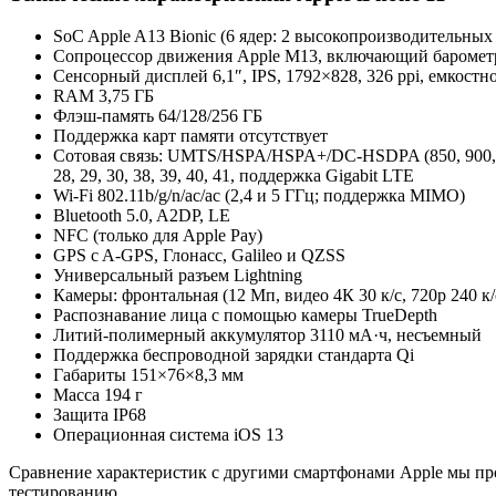
SoC Apple A13 Bionic (6 ядер: 2 высокопроизводительных
Сопроцессор движения Apple M13, включающий барометр,
Сенсорный дисплей 6,1″, IPS, 1792×828, 326 ppi, емкостно
RAM 3,75 ГБ
Флэш-память 64/128/256 ГБ
Поддержка карт памяти отсутствует
Сотовая связь: UMTS/HSPA/HSPA+/DC-HSDPA (850, 900, 1700/
28, 29, 30, 38, 39, 40, 41, поддержка Gigabit LTE
Wi-Fi 802.11b/g/n/ac/ac (2,4 и 5 ГГц; поддержка MIMO)
Bluetooth 5.0, A2DP, LE
NFC (только для Apple Pay)
GPS c A-GPS, Глонасс, Galileo и QZSS
Универсальный разъем Lightning
Камеры: фронтальная (12 Мп, видео 4К 30 к/с, 720р 240 
Распознавание лица с помощью камеры TrueDepth
Литий-полимерный аккумулятор 3110 мА·ч, несъемный
Поддержка беспроводной зарядки стандарта Qi
Габариты 151×76×8,3 мм
Масса 194 г
Защита IP68
Операционная система iOS 13
Сравнение характеристик с другими смартфонами Apple мы пров
тестированию.