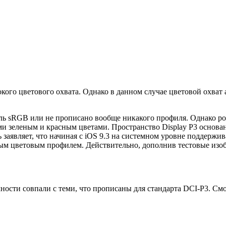
ого цветового охвата. Однако в данном случае цветовой охват 
иль sRGB или не прописано вообще никакого профиля. Однако ро
ми зеленым и красным цветами. Пространство Display P3 основа
 заявляет, что начиная с iOS 9.3 на системном уровне поддержи
ным цветовым профилем. Действительно, дополнив тестовые изо
ности совпали с теми, что прописаны для стандарта DCI-P3. См