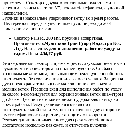
приемлема. Секатор с двухкомпонентными рукоятками и
верхним лезвием из стали У7, покрытой тефлоном, с упорной
наковальней.
Зубчики на наковальне удерживают ветку во время работы.
Шестеренная передача увеличивает усилие реза до 20%.
Покрытие лезвия: тефлон
Секатор Palisad, 200 мм, пружина возвратная.
Производитель:
Чунгшань Грин Гуард Индастри Ко.,
Лтд.
Назначение:
для выполнения работ по уходу за
садом.
Цена:
464,77 руб.
Универсальный секатор с прямым резом, двухкомпонентными
рукоятками и фиксатором на нижней рукоятке. Снабжен
храповым механизмом, повышающим режущую способность
инструмента без увеличения прилагаемого усилия. Защитная
дуга предохраняет пальцы от уколов шипов, колючек и
мелких веток. Предназначен для выполнения работ по уходу
за садом. Рекомендуется для обрезки живых веток диаметром
до 20 мм. Зубчики на нижнем лезвии удерживают ветку во
время работы. Режущее лезвие изготовлено из
инструментальной стали У8, остро заточено с двух сторон и
имеет тефлоновое покрытие для защиты от коррозии.
Рекомендации по применению: для среза толстой ветки
достаточно несколько раз сжать и отпустить рукоятки