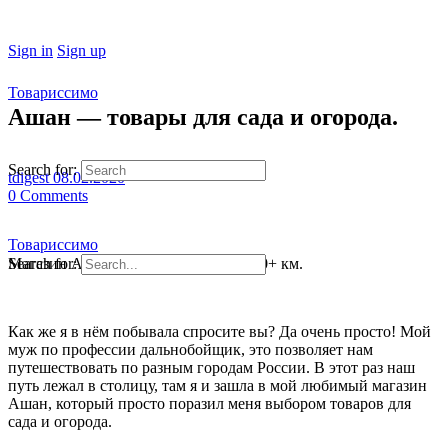
Sign in
Sign up
Товариссимо
Ашан — товары для сада и огорода.
Search for:
tdigest
08.02.2020
0
Comments
Товариссимо
Магазин Ашан находится от меня 360+ км.
Search for:
Как же я в нём побывала спросите вы? Да очень просто! Мой
муж по профессии дальнобойщик, это позволяет нам
путешествовать по разным городам России. В этот раз наш
путь лежал в столицу, там я и зашла в мой любимый магазин
Ашан, который просто поразил меня выбором товаров для
сада и огорода.