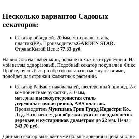
Несколько вариантов Садовых
секаторов:
Секатор обводной, 200мм, материалы сталь,
пластик(PP). Производитель:
GARDEN STAR.
Страна:
Китай
Цена:
77,33 руб.
На вид совсем слабенький, больше похож на игрушечный. На
мой взгляд одноразовый. Подобный секатор покупали в Фикс
Прайсе, очень быстро образовался зазор между лезвиями,
подойдет для стрижки комнатных растений.
Секатор Palisad с наковальней, шестеренный привод, 2-х
компонентные рукоятки, 210 мм,
материал:
высокоуглеродистая сталь
,термопластичная резина, ABS пластик.
Производитель:
Чунгшань Грин Гуард Индастри Ко.,
Лтд.
Назначение:
для обрезки сухих и твердых веток
деревьев и кустарников диаметром до 22 мм.
Цена:
243,70 руб.
Данный секатор вызывает уже больше доверия и цена вполне