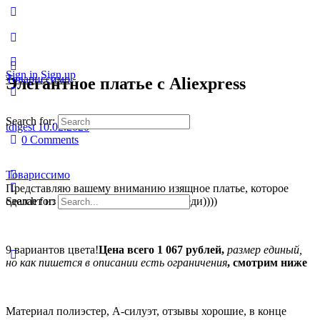
Sign in
Sign up
Товариссимо
Элегантное платье с Aliexpress
Search for:
tdigest
10.02.2020
0
Comments
Товариссимо
Представляю вашему вниманию изящное платье, которое
сделает из вас романтичную юную леди))))
Search for:
9 вариантов цвета!
Цена всего 1 067 рублей,
размер единый,
но как пишется в описании есть ограничения
, смотрим ниже
Материал полиэстер, А-силуэт, отзывы хорошие, в конце