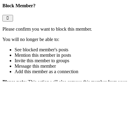
Block Member?
Please confirm you want to block this member.
You will no longer be able to:
See blocked member's posts
Mention this member in posts
Invite this member to groups
Message this member
Add this member as a connection
Please note:
This action will also remove this member from your
connections and send a report to the site admin. Please allow a few
minutes for this process to complete.
Confirm
Report
You have already reported this
.